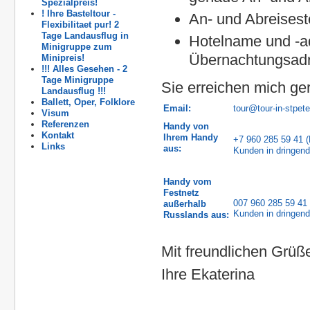
Spezialpreis!
! Ihre Basteltour -
An- und Abreisest
Flexibilitaet pur! 2
Tage Landausflug in
Hotelname und -ad
Minigruppe zum
Übernachtungsad
Minipreis!
!!! Alles Gesehen - 2
Tage Minigruppe
Sie erreichen mich ger
Landausflug !!!
Ballett, Oper, Folklore
Email:
tour@tour-in-stpet
Visum
Referenzen
Handy von
Kontakt
Ihrem Handy
+7 960 285 59 41
(
Links
aus:
Kunden in dringend
Handy vom
Festnetz
007 960 285 59 41
außerhalb
Kunden in dringend
Russlands aus:
Mit freundlichen Grüß
Ihre Ekaterina