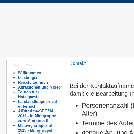
Kontakt
Hauptmenü
Willkommen
Leistungen
ReiseleiterInnen
Bei der Kontaktaufname 
Attraktionen und Video
Touren fuer
damit die Bearbeitung I
Hotelgaeste
Landausfluege privat
Personenanzahl (E
unter sich
AIDAprima-SPEZIAL
Alter)
2019 - in MInigruppe
zum Minipreis!!!
Termine des Aufen
Meraviglia-Spezial
2019 - Minigruppe!
genaue An- und A