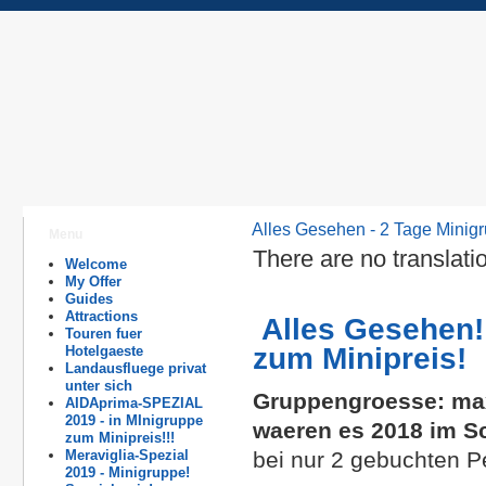
Alles Gesehen - 2 Tage Minig
Menu
There are no translati
Welcome
My Offer
Guides
Attractions
Alles Gesehen!
Touren fuer
zum Minipreis!
Hotelgaeste
Landausfluege privat
unter sich
Gruppengroesse:
max
AIDAprima-SPEZIAL
2019 - in MInigruppe
waeren es 2018 im Sc
zum Minipreis!!!
bei nur 2 gebuchten Pe
Meraviglia-Spezial
2019 - Minigruppe!