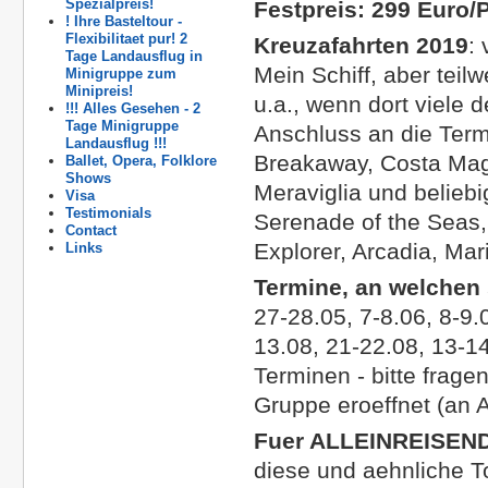
Spezialpreis!
Festpreis:
299 Euro/
! Ihre Basteltour -
Flexibilitaet pur! 2
Kreuzafahrten 2019
:
Tage Landausflug in
Mein Schiff, aber tei
Minigruppe zum
Minipreis!
u.a., wenn dort viele
!!! Alles Gesehen - 2
Tage Minigruppe
Anschluss an die Term
Landausflug !!!
Breakaway, Costa Mag
Ballet, Opera, Folklore
Shows
Meraviglia und beliebi
Visa
Testimonials
Serenade of the Seas
Contact
Explorer, Arcadia, Mari
Links
Termine, an welchen
27-28.05, 7-8.06, 8-9.
13.08, 21-22.08, 13-1
Terminen - bitte frage
Gruppe eroeffnet (an 
Fuer ALLEINREISEN
diese und aehnliche T