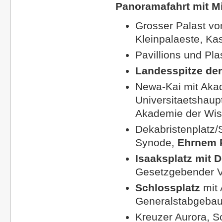
Panoramafahrt mit Mi
Grosser Palast vo
Kleinpalaeste, Ka
Pavillions und Pl
Landesspitze der
Newa-Kai
mit Aka
Universitaetshaup
Akademie der Wiss
Dekabristenplatz/
Synode,
Ehrnem R
Isaaksplatz
mit D
Gesetzgebender V
Schlossplatz
mit
Generalstabgeba
Kreuzer Aurora, S