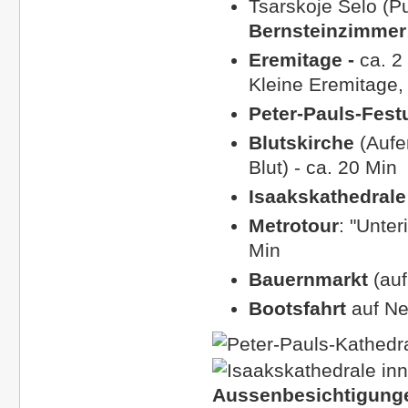
Tsarskoje Selo (Pu
Bernsteinzimmer
Eremitage -
ca. 2
Kleine Eremitage,
Peter-Pauls-Festu
Blutskirche
(Aufe
Blut)
- ca. 20 Min
Isaakskathedral
Metrotour
: "Unte
Min
Bauernmarkt
(au
Bootsfahrt
auf N
Aussenbesichtigunge