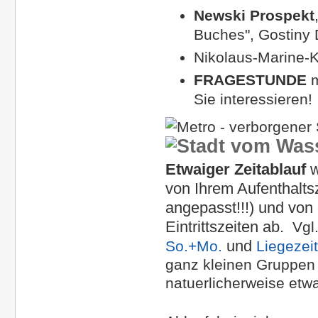
Newski Prospekt
Buches", Gostiny
Nikolaus-Marine-K
FRAGESTUNDE
m
Sie interessieren!
Etwaiger Zeitablauf
w
von Ihrem Aufenthaltsz
angepasst!!!) und von
Eintrittszeiten ab.
Vgl
und
So.+Mo.
Liegezei
ganz kleinen Gruppen k
natuerlicherweise etwa