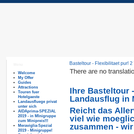
Basteltour - Flexibilitaet pur!
Menu
There are no translati
Welcome
My Offer
Guides
Attractions
Ihre Basteltour -
Touren fuer
Landausflug in 
Hotelgaeste
Landausfluege privat
unter sich
Reicht das Alle
AIDAprima-SPEZIAL
2019 - in MInigruppe
viel wie moegli
zum Minipreis!!!
zusammen - wir 
Meraviglia-Spezial
2019 - Minigruppe!