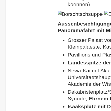
koennen)
Aussenbesichtigunge
Panoramafahrt mit Mi
Grosser Palast vo
Kleinpalaeste, Ka
Pavillions und Pl
Landesspitze der
Newa-Kai
mit Aka
Universitaetshaup
Akademie der Wiss
Dekabristenplatz/
Synode,
Ehrnem R
Isaaksplatz
mit D