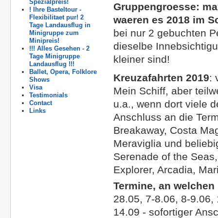
Spezialpreis!
Gruppengroesse:
max
! Ihre Basteltour -
Flexibilitaet pur! 2
waeren es 2018 im Sc
Tage Landausflug in
bei nur 2 gebuchten Pe
Minigruppe zum
Minipreis!
dieselbe Innebsichtig
!!! Alles Gesehen - 2
Tage Minigruppe
kleiner sind!
Landausflug !!!
Ballet, Opera, Folklore
Kreuzafahrten 2019
:
Shows
Visa
Mein Schiff, aber tei
Testimonials
u.a., wenn dort viele
Contact
Links
Anschluss an die Term
Breakaway, Costa Mag
Meraviglia und beliebi
Serenade of the Seas
Explorer, Arcadia, Mari
Termine, an welchen
28.05, 7-8.06, 8-9.06,
14.09 - sofortiger Ans