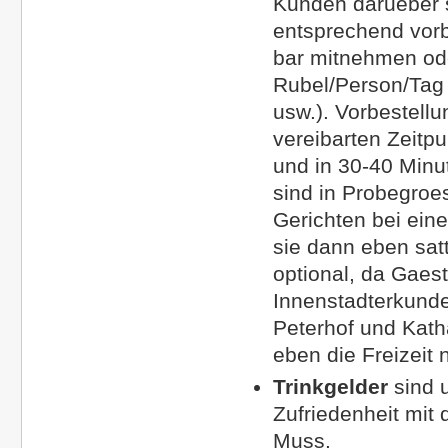
Kunden darueber s
entsprechend vorbe
bar mitnehmen ode
Rubel/Person/Tag
usw.). Vorbestellu
vereibarten Zeitp
und in 30-40 Minut
sind in Probegroe
Gerichten bei ei
sie dann eben satt
optional, da Gaest
Innenstadterkund
Peterhof und Katha
eben die Freizeit 
Trinkgelder
sind 
Zufriedenheit mit 
Muss.