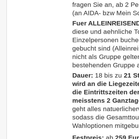
fragen Sie an, ab 2 Pe
(an AIDA- bzw Mein Sc
Fuer ALLEINREISEN
diese und aehnliche T
Einzelpersonen buchen
gebucht sind (Alleinr
nicht als Gruppe gelt
bestehenden Gruppe a
Dauer:
18 bis zu
21 S
wird an die Liegezeit
die Eintrittszeiten d
meisstens 2 Ganztag
geht alles natuerliche
sodass die Gesamttourd
Wahloptionen mitgebuc
Festpreis:
ab
259 Eu