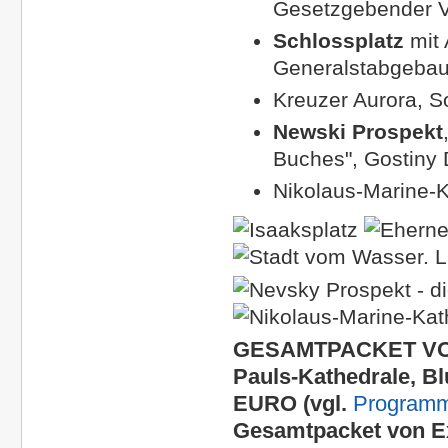
Gesetzgebender V
Schlossplatz
mit
Generalstabgeba
Kreuzer Aurora, S
Newski Prospekt
Buches", Gostiny
Nikolaus-Marine-K
GESAMTPACKET VON 
Pauls-Kathedrale, Bl
EURO (vgl.
Programm
Gesamtpacket von Ex